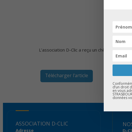
L’association D-Clic a reçu un chèque du Crédit
Télécharger l'article
Conformémen
d’un droit 
en vous adr
STRASBOURG
données vo
ASSOCIATION D-CLIC
NOS
Adresse
D-Cl