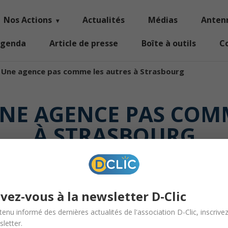
Nos Actions
Actualités
Médias
Anten
genda
Article de presse
Boîte à outils
C
– Une agence pas comme les autres à Strasbourg
 UNE AGENCE PAS COM
À STRASBOURG
ivez-vous à la newsletter D-Clic
tenu informé des dernières actualités de l'association D-Clic, inscrive
letter.