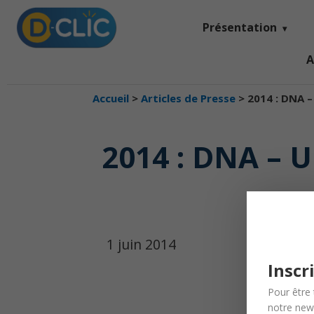
Présentation
A
Accueil
>
Articles de Presse
>
2014 : DNA 
2014 : DNA –
1 juin 2014
Inscr
Pour être 
notre news