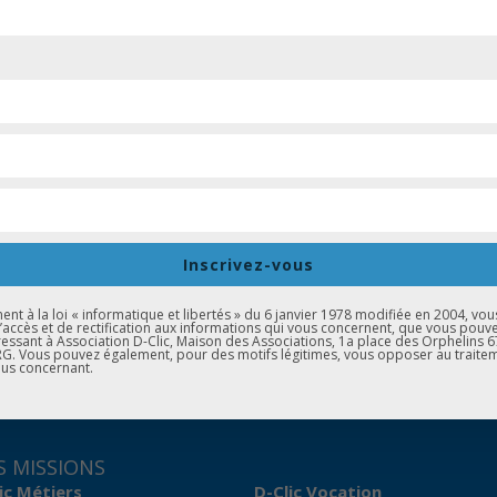
 Agricole le 26 juin 2014 à l’agence des Bateliers.
Inscrivez-vous
t à la loi « informatique et libertés » du 6 janvier 1978 modifiée en 2004, vou
d’accès et de rectification aux informations qui vous concernent, que vous pouv
essant à Association D-Clic, Maison des Associations, 1a place des Orphelins 
. Vous pouvez également, pour des motifs légitimes, vous opposer au traite
us concernant.
 MISSIONS
ic Métiers
D-Clic Vocation