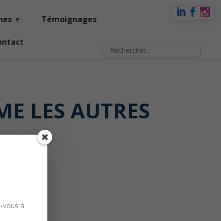
nes
Témoignages
ontact
ME LES AUTRES
z-vous à