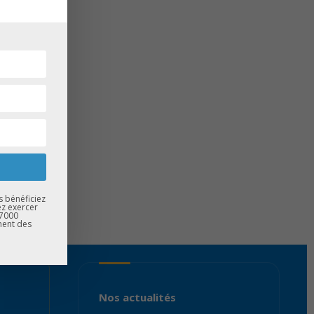
s bénéficiez
ez exercer
67000
ment des
Nos actualités