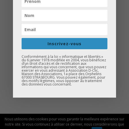
Inscrivez-vous
Conformément à la loi « informatique et libertés »
du 6 janvier 1978 modifiée en 2004, vous bénéficiez
d’un droit d’accès et de rectification aux
informations qui vous concernent, que vous pouvez
exercer en vous adressant à Association D-Clic,
Maison des Associations, 1a place des Orphelins
67000 STRASBOURG. Vous pouvez également, pour
des motifs légitimes, vous opposer au traitement
des données vous concernant.
Nous utilisons des cookies pour vous garantir la meilleure expérience sur
© 2026 Association D-Clic |
Mentions légales
notre site. Si vous continuez à utiliser ce dernier, nous considérerons que