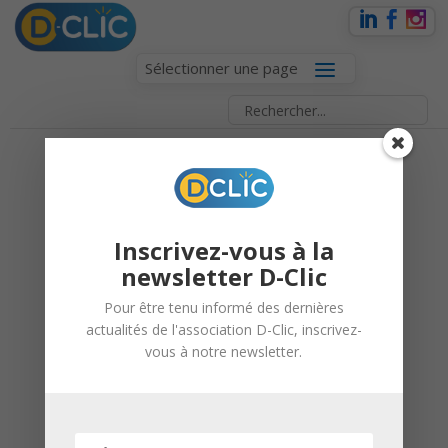
Sélectionner une page
LA SOCIÉTÉ CTG
RÉCOMPENSE D-
CLIC POUR SON
Inscrivez-vous à la
ENGAGEMENT !
newsletter D-Clic
Pour être tenu informé des dernières
actualités de l'association D-Clic, inscrivez-
12 octobre 2020 |
D-Clic
vous à notre newsletter.
Moselle