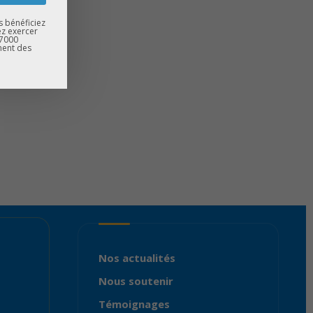
s bénéficiez
ez exercer
67000
ment des
Nos actualités
Nous soutenir
Témoignages