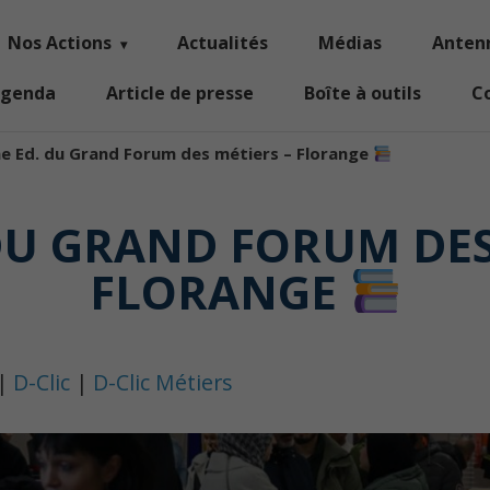
Nos Actions
Actualités
Médias
Anten
genda
Article de presse
Boîte à outils
C
e Ed. du Grand Forum des métiers – Florange
DU GRAND FORUM DES
FLORANGE
|
D-Clic
|
D-Clic Métiers