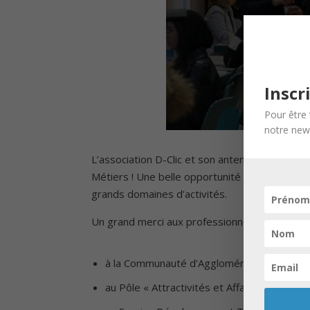
Inscr
Pour être 
notre news
L’association D-Clic et son antenne en Mosell
Métiers ! Une belle opportunité pour plus de
grands domaines d’activités.
Un grand merci aux professionnels présents p
à la Communauté d’Agglomération du Val d
au Pôle « Attractivités et Affaires Économi