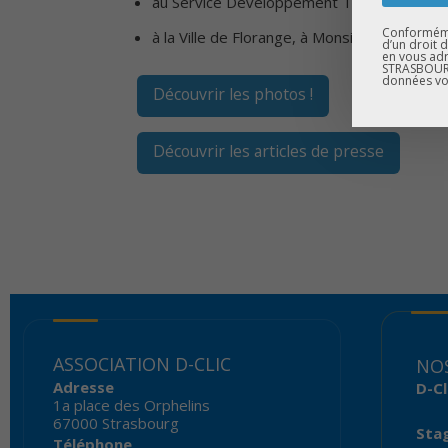
au Service Développement Territorial du G
Conformémen
à la Ville de Florange, à Monsieur le Maire
d’un droit 
en vous adr
STRASBOURG
données vo
Découvrir les photos !
Découvrir les articles de presse
ASSOCIATION D-CLIC
NOS
Adresse
D-Cl
1a place des Orphelins
67000 Strasbourg
Sta
Téléphone