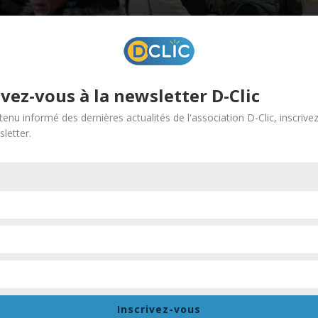
ivez-vous à la newsletter D-Clic
tenu informé des dernières actualités de l'association D-Clic, inscrive
letter.
e ont organisé, ce samedi 10 février, dans la salle Aubépine de 
 220 familles venues se renseigner et échanger avec une cinquan
our leur engagement et le temps qu’ils ont accordé à ces jeunes
e Fensch,
ques » du Val de Fensch,
Inscrivez-vous