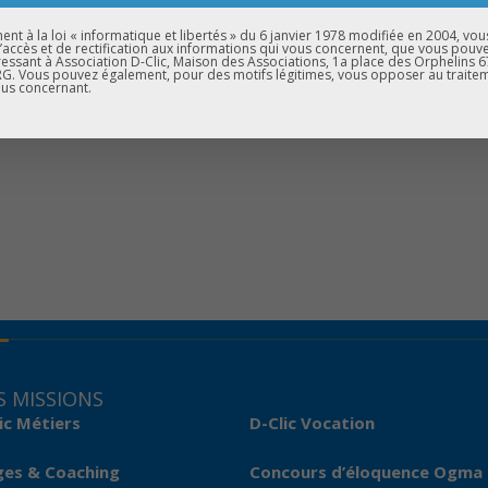
rand Est,
t à la loi « informatique et libertés » du 6 janvier 1978 modifiée en 2004, vou
 Rémy Dick et à toute son équipe.
d’accès et de rectification aux informations qui vous concernent, que vous pouv
essant à Association D-Clic, Maison des Associations, 1a place des Orphelins 
. Vous pouvez également, pour des motifs légitimes, vous opposer au traite
us concernant.
 MISSIONS
ic Métiers
D-Clic Vocation
ges & Coaching
Concours d’éloquence Ogma