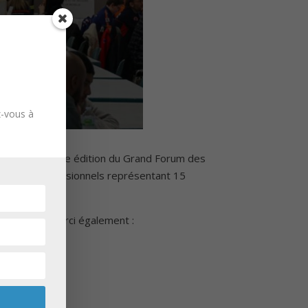
z-vous à
Florange, la 8ème édition du Grand Forum des
taine de professionnels représentant 15
. Un grand merci également :