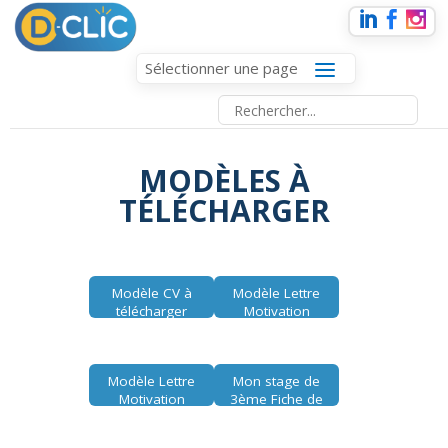
Sélectionner une page
MODÈLES À
TÉLÉCHARGER
Modèle CV à
Modèle Lettre
télécharger
Motivation
Stage à
télécharger
Modèle Lettre
Mon stage de
Motivation
3ème Fiche de
apprentissage
suivi des
à télécharger
appels