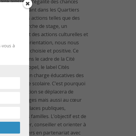
aire ainsi que l‘égalité des chances
s élèves habitant dans les Quartiers
avers plusieurs actions telles que des
ide à la recherche de stage, un
’éloquence et des actions culturelles et
aravane de l’orientation, nous nous
z-vous à
fessionnelle choisie et positive. Ce
 aura lieu dans le cadre de la Cité
te. Pour rappel, le label Cités
r les prises en charge éducatives des
près le cadre scolaire. C’est pourquoi
 de l’orientation se déplacera de
 dans les collèges mais aussi au cœur
rels, écoles, places publiques,
 aussi leurs familles. L’objectif est de
 et d’informer, conseiller et orienter à
mation d’ateliers en partenariat avec