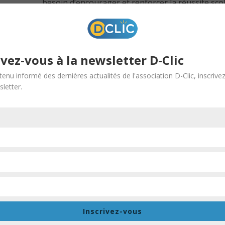
besoin d’encourager et renforcer la réussite scol
dans l’orientation scolaire et professionnelle de
Prioritaires de la Ville (QPV). Ceci s’effectue à tr
forums des métiers, des visites d’entreprises, l’a
concours de création d’entreprise, un concours d
ivez-vous à la newsletter D-Clic
sportives. Aujourd’hui encore, par le projet de C
tenu informé des dernières actualités de l'association D-Clic, inscrive
investissons pour une orientation scolaire et pro
letter.
projet expérimental, créé par l’association D-Clic,
éducative Neuhof, Meinau, Elsau et Montagne Ver
éducatives est un programme qui vise à renforce
enfants et des jeunes avant, pendant, autour et a
la première édition expérimentale de la Caravane
quartiers en quartiers du 7 mars au 2 avril 2022
des quartiers (clubs sportifs, centres socio-cultu
marchés…) afin de toucher à la fois les jeunes mais
désacraliser les questions autour de l’orientation
Inscrivez-vous
travers la tenue de stands d’information et l’ani