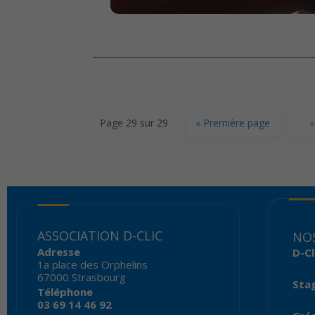
Page 29 sur 29
« Première page
«
ASSOCIATION D-CLIC
NOS
Adresse
D-Cl
1a place des Orphelins
67000 Strasbourg
Sta
Téléphone
03 69 14 46 92