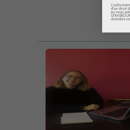
Conformémen
d’un droit 
en vous adr
STRASBOURG
données vo