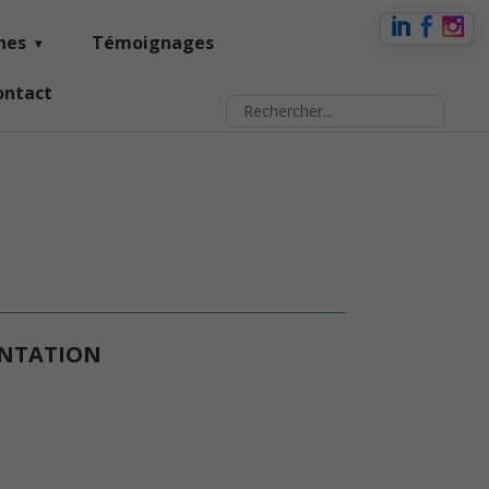
nes
Témoignages
ontact
ENTATION