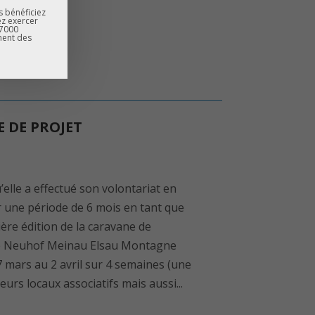
s bénéficiez
ez exercer
67000
ment des
 DE PROJET
elle a effectué son volontariat en
r une période de 6 mois en tant que
ère édition de la caravane de
tive Neuhof Meinau Elsau Montagne
 mars au 2 avril sur 4 semaines (une
urs locaux associatifs mais aussi...