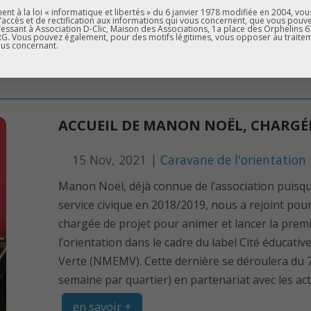
d’autres...
t à la loi « informatique et libertés » du 6 janvier 1978 modifiée en 2004, vou
d’accès et de rectification aux informations qui vous concernent, que vous pouv
essant à Association D-Clic, Maison des Associations, 1a place des Orphelins 
en savoir +
. Vous pouvez également, pour des motifs légitimes, vous opposer au traite
us concernant.
ACCUEIL DE MANON NOËL, CHARGÉE
15 Nov, 2021 |
Caravane de l'orientation
Manon Noël, déjà connue de l’association puisqu’
service civique en 2018/2019, nous a rejoint pou
chargée de projet pour animer et lancer la premi
l’orientation dans le cadre du label Cité éduca
Verte (NMEMV). Cette dernière se déroulera du 7
semaine par quartier) en partenariat avec les acte
en savoir +