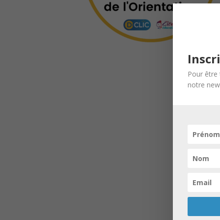
Inscr
Pour être 
notre news