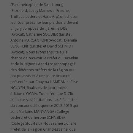
l’Eurométropole de Strasbourg
(Stockfeld, Lezay Marnésia, Erasme,
Truffaut, Leclerc et Hans Arp) ont chacun
leur tour présenté leur plaidoirie devant
un jury composé de : Jérémie DISS
(Avocat), Catherine SOUDIER (Juriste),
Antoine MARCANTONI (Avocat), Djemila
BENCHERIF (Juriste) et David SCHMIDT
(Avocat). Nous avons ensuite eu la
chance de recevoir le Préfet du Bas-Rhin
et de la Région Grand-Est accompagné
des différents préfets de la région qui
ont pu assister à une joute oratoire
présentée par Chayma HAMDAN et Elise
NGUYEN, finalistes de la première
édition d’OGMA. Toute l’équipe D-Clic
souhaite ses félicitations aux 2 finalistes
du concours d’éloquence 2018-2019 qui
sont Marlaine MANYANGA (Collège
Leclerc) et Camerone SCHNEIDER
(Collège Stockfeld). Nous remercions le
Préfet de la Région Grand-Est ainsi que