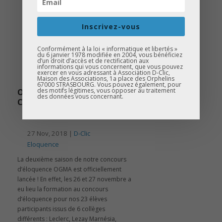
Inscrivez-vous
Conformément à la loi « informatique et libertés »
du 6 janvier 1978 modifiée en 2004, vous bénéficiez
d’un droit d’accès et de rectification aux
informations qui vous concernent, que vous pouvez
exercer en vous adressant à Association D-Clic,
Maison des Associations, 1a place des Orphelins
67000 STRASBOURG. Vous pouvez également, pour
des motifs légitimes, vous opposer au traitement
OGMA SAISON #2 : ÇA
des données vous concernant.
COMMENCE MAINTENANT !
27 Nov, 2018 |
D-Clic
Eloquence
La deuxième saison de notre concours
d’éloquence OGMA est officiellement
lancée ! En effet, les 26 et 27 novembre a
eu lieu la formation au concours
d’éloquence pour nos 23 élèves
participants issus de 6 collèges
différents : Leclerc, Lezay Marnésia,