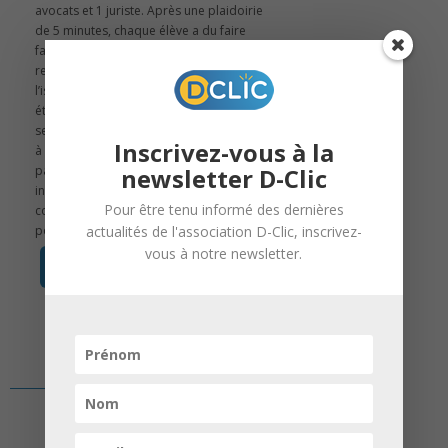
avocats et 1 juriste. Après une plaidoirie
de 5 minutes, chaque élève a du faire
face aux questions du jury tout en
restant éloquent et convainquant. À
l’issue de cette journée, 13 élèves ont
été sélectionnés pour le second tour qui
se déroulera au mois de janvier. Affaire
Inscrivez-vous à la
à suivre… Félicitations à tous les
newsletter D-Clic
participants et un grand merci aux
intervenants pour leurs précieux
Pour être tenu informé des dernières
conseils ainsi qu’à Madame la Doyenne
actualités de l'association D-Clic, inscrivez-
pour son accueil. Quelques photos...
vous à notre newsletter.
en savoir +