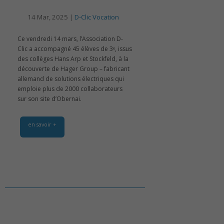
14 Mar, 2025 |
D-Clic Vocation
Ce vendredi 14 mars, l’Association D-
Clic a accompagné 45 élèves de 3ᵉ, issus
des collèges Hans Arp et Stockfeld, à la
découverte de Hager Group – fabricant
allemand de solutions électriques qui
emploie plus de 2000 collaborateurs
sur son site d’Obernai.
en savoir +