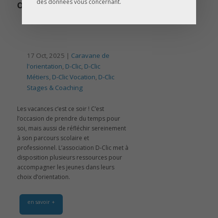
des données vous concernant.
ORIENTATION
17 Oct, 2025 |
Caravane de
l'orientation
,
D-Clic
,
D-Clic
Métiers
,
D-Clic Vocation
,
D-Clic
Stages & Coaching
Les vacances c’est ce soir ! C’est
l’occasion de prendre du temps pour
soi, mais aussi de réfléchir sereinement
à son parcours scolaire et
professionnel. L’association D-Clic met à
disposition plusieurs ressources pour
accompagner les jeunes dans leurs
choix d’orientation.
en savoir +