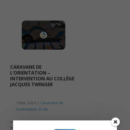
CARAVANE DE
L’ORIENTATION –
INTERVENTION AU COLLÈGE
JACQUES TWINGER
7 Mai, 2026 |
Caravane de
l'orientation
,
D-Clic
Le 7 mai 2026, l’équipe D-Clic est
intervenue au collège Jacques Twinger