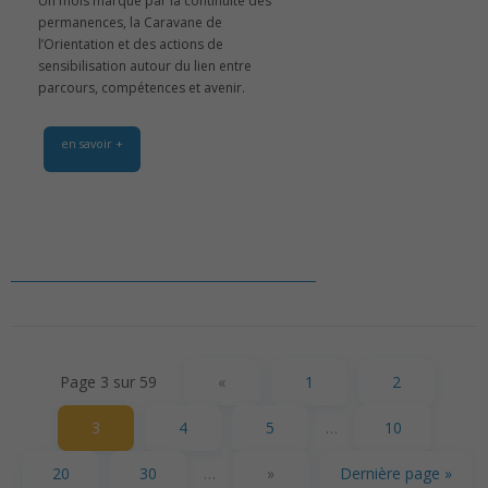
Un mois marqué par la continuité des
permanences, la Caravane de
l’Orientation et des actions de
sensibilisation autour du lien entre
parcours, compétences et avenir.
en savoir +
Page 3 sur 59
«
1
2
3
4
5
…
10
20
30
…
»
Dernière page »