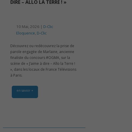
DIRE – ALLO LA TERRE ! »
10 Mai, 2026 |
D-Clic
Eloquence
,
D-Clic
Découvrez ou redécouvrez la prise de
parole engagée de Marlaine, ancienne
finaliste du concours #OGMA, sur la
scène de « J’aime à dire – Allo la Terre !
», dans les locaux de France Télévisions
à Paris.
en savoir +