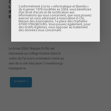
CARAVANE DE
L’ORIENTATION –
Conformément à la loi « informatique et libertés »
du 6 janvier 1978 modifiée en 2004, vous bénéficiez
INTERVENTION AU COLLÈGE
d’un droit d’accès et de rectification aux
informations qui vous concernent, que vous pouvez
ERASME
exercer en vous adressant à Association D-Clic,
Maison des Associations, 1a place des Orphelins
67000 STRASBOURG. Vous pouvez également, pour
des motifs légitimes, vous opposer au traitement
des données vous concernant.
6 Mai, 2026 |
Caravane de
l'orientation
,
D-Clic
Le 6 mai 2026, l’équipe D-Clic est
intervenue au collège Erasme dans le
cadre du Parcours orientation mené au
sein de la cité éducative Cronenbourg–
Hautepierre.
en savoir +