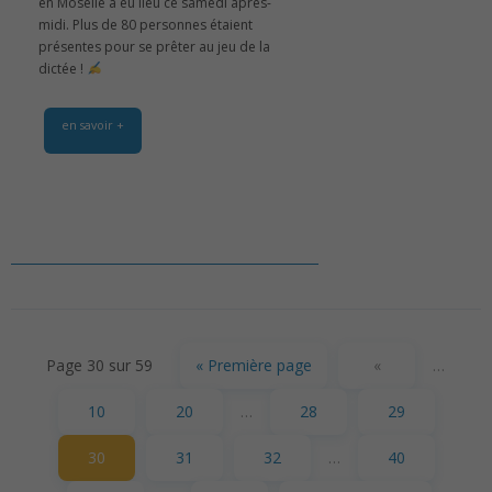
en Moselle a eu lieu ce samedi après-
midi. Plus de 80 personnes étaient
présentes pour se prêter au jeu de la
dictée !
en savoir +
Page 30 sur 59
« Première page
«
…
10
20
…
28
29
30
31
32
…
40