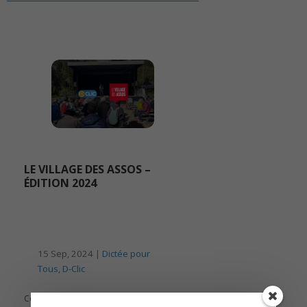
LE VILLAGE DES ASSOS –
ÉDITION 2024
15 Sep, 2024 |
Dictée pour
Tous
,
D-Clic
Comme chaque année, D-Clic était