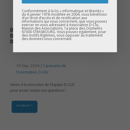
Conformément à la loi « informatique et libertés »
du 6 janvier 1978 modifiée en 2004, vous bénéficiez
d’un droit d’accès et de rectification aux
informations qui vous concernent, que vous pouvez
exercer en vous adressant à Association D-Clic,
Maison des Associations, 1a place des Orphelins
D-CLIC PERMANENCES :
67000 STRASBOURG. Vous pouvez également, pour
DÉCOUVREZ TOUTES LES
des motifs légitimes, vous opposer au traitement
des données vous concernant.
DATES !
10 Sep, 2024 |
Caravane de
l'orientation
,
D-Clic
Venez à la rencontre de l’équipe D-CLIC
pour poser toutes vos questions !
en savoir +