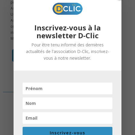
présente à la traditionnelle Rentrée des
Assos au Parc de la Citadelle.
Un grand bravo à la Maison des
Associations qui organise depuis 1994
Inscrivez-vous à la
cet événement devenu un rendez-vous
incontournable de la vie associative !
newsletter D-Clic
Merci également pour leur accueil !
Pour être tenu informé des dernières
actualités de l'association D-Clic, inscrivez-
en savoir +
vous à notre newsletter.
Inscrivez-vous