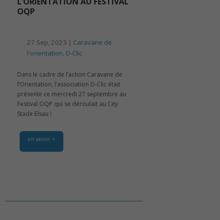
L’ORIENTATION AU FESTIVAL
OQP
27 Sep, 2023 |
Caravane de
l'orientation
,
D-Clic
Dans le cadre de l’action Caravane de
l’Orientation, l’association D-Clic était
présente ce mercredi 27 septembre au
Festival OQP qui se déroulait au City
Stade Elsau !
en savoir +