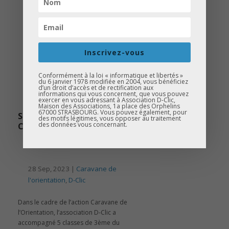
Inscrivez-vous
Conformément à la loi « informatique et libertés »
du 6 janvier 1978 modifiée en 2004, vous bénéficiez
d’un droit d’accès et de rectification aux
informations qui vous concernent, que vous pouvez
exercer en vous adressant à Association D-Clic,
Maison des Associations, 1a place des Orphelins
67000 STRASBOURG. Vous pouvez également, pour
SORTIE ORIENTATION AU
des motifs légitimes, vous opposer au traitement
des données vous concernant.
CHAMP DU FEU !
28 Sep, 2023 |
Caravane de
l'orientation
,
D-Clic
Dans le cadre de l’action Caravane de
l’Orientation, l’association D-Clic a
accompagné 5 classes de 3ème du