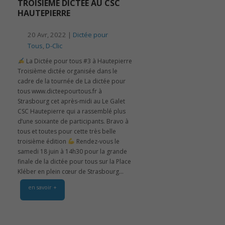
TROISIEME DICTÉE AU CSC
HAUTEPIERRE
20 Avr, 2022 |
Dictée pour
Tous
,
D-Clic
️ La Dictée pour tous #3 à Hautepierre
Troisième dictée organisée dans le
cadre de la tournée de La dictée pour
tous www.dicteepourtous.fr à
Strasbourg cet après-midi au Le Galet
CSC Hautepierre qui a rassemblé plus
d’une soixante de participants. Bravo à
tous et toutes pour cette très belle
troisième édition
Rendez-vous le
samedi 18 juin à 14h30 pour la grande
finale de la dictée pour tous sur la Place
Kléber en plein cœur de Strasbourg...
en savoir +