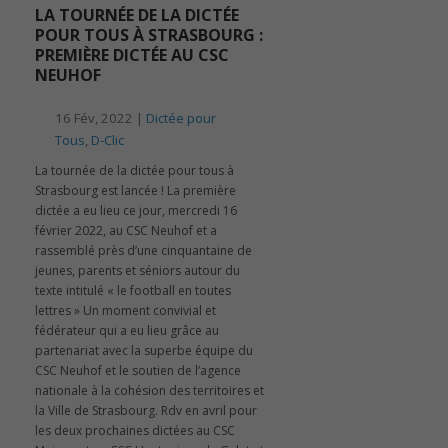
LA TOURNÉE DE LA DICTÉE
POUR TOUS À STRASBOURG :
PREMIÈRE DICTÉE AU CSC
NEUHOF
16 Fév, 2022 |
Dictée pour
Tous
,
D-Clic
La tournée de la dictée pour tous à
Strasbourg est lancée ! La première
dictée a eu lieu ce jour, mercredi 16
février 2022, au CSC Neuhof et a
rassemblé près d’une cinquantaine de
jeunes, parents et séniors autour du
texte intitulé « le football en toutes
lettres » Un moment convivial et
fédérateur qui a eu lieu grâce au
partenariat avec la superbe équipe du
CSC Neuhof et le soutien de l’agence
nationale à la cohésion des territoires et
la Ville de Strasbourg. Rdv en avril pour
les deux prochaines dictées au CSC