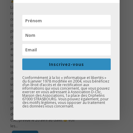
️ LA DICTÉE POUR TOUS #2 Meinau
La dictée pour tous au CSC Meinau a
rassemblé près de 50 participants en
cette fin d’après-midi. Petits et grands
(dont notre doyenne, Annick 75 ans) ont
planché sur un texte « la dictée
citoyenne » tiré de l’ouvrage de la dictée
pour tous, écrit par Sonia Salhi et lu
aujourd’hui par Margaux Lagleize. Nous
sommes heureux d’avoir pu accueillir
une équipe de France 2 pour un
Inscrivez-vous
tournage pour l’émission Télématin
dont le reportage sera normalement
Conformément à la loi « informatique et libertés »
diffusé jeudi 14 avril au matin. Merci à
du 6 janvier 1978 modifiée en 2004, vous bénéficiez
vous. Un grand merci également au CSC
d’un droit d’accès et de rectification aux
informations qui vous concernent, que vous pouvez
pour ce beau partenariat et sa
exercer en vous adressant à Association D-Clic,
Maison des Associations, 1a place des Orphelins
mobilisation. On vous donne rendez-
67000 STRASBOURG. Vous pouvez également, pour
vous le 18 juin pour la grande finale
des motifs légitimes, vous opposer au traitement
des données vous concernant.
place Kléber. En attendant, troisième et
dernière dictée de la tournée D-Clic en
CSC, prévue le 20 avril au Galet
Voir
les...