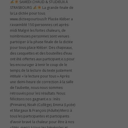
️
SAMEDI CHAUD & STUDIEUX À
STRASBOURG
️
La grande finale de
la La dictée pour tous
www.dicteepourtous.fr Placée Kléber a
rassemblé 150 personnes cet après-
midi Malgré les fortes chaleurs, de
nombreuses personnes sont venues
participer à la phase finale de la dictée
pour tous place Kléber. Des chapeaux,
des casquettes et des bouteilles d’eau
ont été offertes aux participant.e.s pour
les encourager à tenir le coup de le
temps de la lecture du texte justement
intitulé « la lecture pour tous » Après
une demi-heure de correction à la salle
de l’aubette, nous nous sommes
retrouvés pour les résultats. Nous
félicitons nos gagnant.e.s : Inès
(Primaire), Noah (Collège), Emma (Lycée)
et Margaux & François (Adulte) Merci à
tous les participantes et participants
d’avoir bravé la chaleur pour être à nos
côtés, merci à tous les bénévoles et