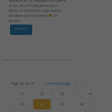
Meinau et au CSC Hautepierre le Galet et
en juin, pour la finale géante place
Kléber. Le CSC Neuhof a déjà réservé
ses tables pour la revanche
Les
photos...
en savoir +
Page 46 sur 59
« Première page
«
…
10
20
30
…
44
45
46
47
48
…