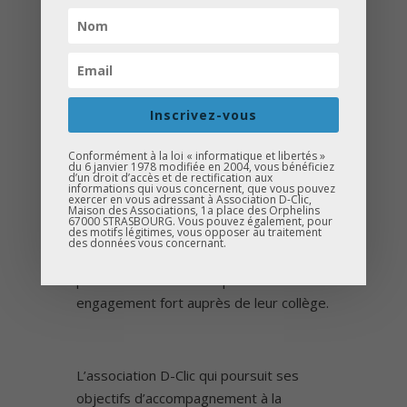
Ce fût une première, pour Léna et
Guillaume qui reviennent conquis malgré
une petite appréhension de départ ou
encore la réalisation d’un rêve pour
Inscrivez-vous
Yanis qui rêve d’être pilote et a pu
prendre les commandes le temps de
Conformément à la loi « informatique et libertés »
quelques minutes.
du 6 janvier 1978 modifiée en 2004, vous bénéficiez
d’un droit d’accès et de rectification aux
informations qui vous concernent, que vous pouvez
exercer en vous adressant à Association D-Clic,
Maison des Associations, 1a place des Orphelins
67000 STRASBOURG. Vous pouvez également, pour
des motifs légitimes, vous opposer au traitement
Des moments inoubliables pour ces
des données vous concernant.
élèves qui ont été choisis grâce à leur
parcours scolaire exemplaire et leur
engagement fort auprès de leur collège.
L’association D-Clic qui poursuit ses
objectifs d’accompagnement à la