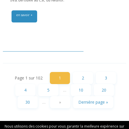
s’est déroulée au CSC du Neuhof.
en savoir +
Page 1 sur 102
1
2
3
4
5
…
10
20
30
…
»
Dernière page »
Nous utilisons des cookies pour vous garantir la meilleure expérience sur