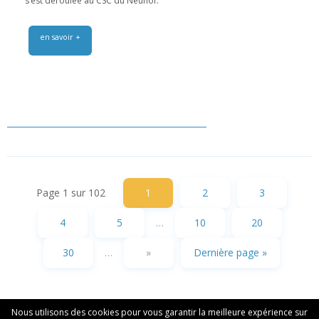
s’est déroulée au CSC du Neuhof.
en savoir +
Page 1 sur 102
1
2
3
4
5
…
10
20
30
…
»
Dernière page »
Nous utilisons des cookies pour vous garantir la meilleure expérience sur