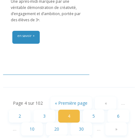
Une après-midi marquée par une
véritable démonstration de créativité,
d’engagement et d’ambition, portée par
des élèves de 3ᵉ.
en savoir +
Page 4 sur 102
« Première page
«
…
2
3
4
5
6
…
10
20
30
…
»