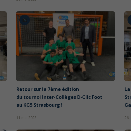
–
Retour sur la 7ème édition
La
du tournoi Inter-Collèges D-Clic Foot
St
au KG5 Strasbourg !
Ga
11 mai 2023
26 