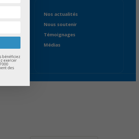
Nos actualités
Nous soutenir
Témoignages
Médias
s bénéficiez
ez exercer
67000
ment des