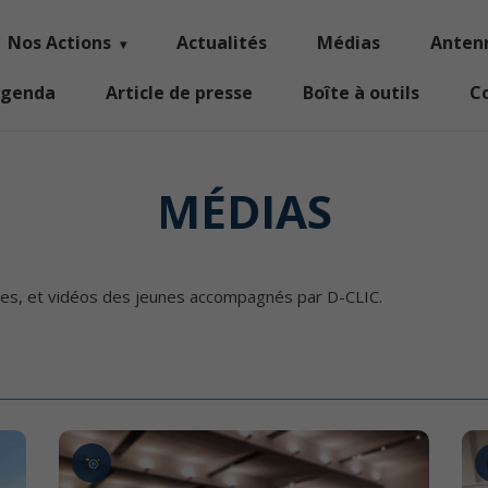
Nos Actions
Actualités
Médias
Anten
genda
Article de presse
Boîte à outils
C
MÉDIAS
ges, et vidéos des jeunes accompagnés par D-CLIC.