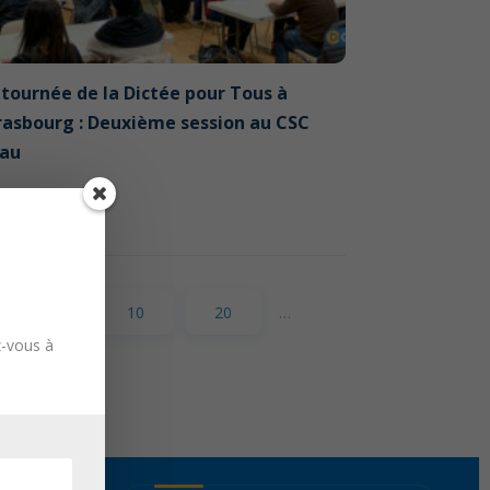
 tournée de la Dictée pour Tous à
rasbourg : Deuxième session au CSC
sau
mars 2023
6
…
10
20
…
z-vous à