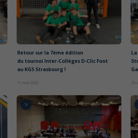
–
Retour sur la 7ème édition
La
du tournoi Inter-Collèges D-Clic Foot
St
au KG5 Strasbourg !
Ga
11 mai 2023
26 