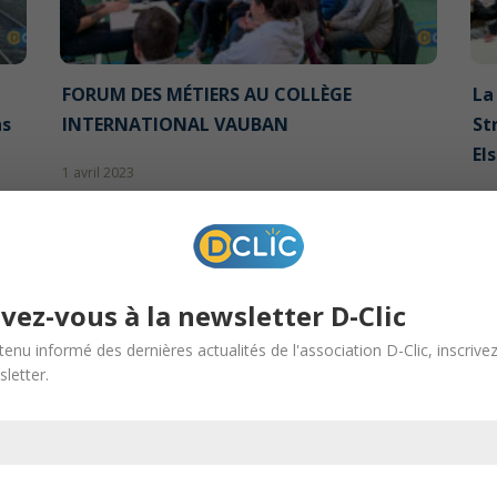
FORUM DES MÉTIERS AU COLLÈGE
La
ns
INTERNATIONAL VAUBAN
St
El
1 avril 2023
31 
ivez-vous à la newsletter D-Clic
«
…
2
3
4
5
tenu informé des dernières actualités de l'association D-Clic, inscrive
»
Dernière page »
letter.