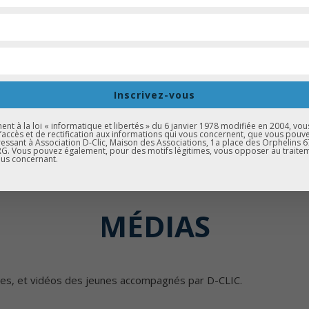
 MISSIONS
ic Métiers
D-Clic Vocation
ges & Coaching
Concours d’éloquence Ogma
Inscrivez-vous
 D-Clic
Caravane de l’orientation
t à la loi « informatique et libertés » du 6 janvier 1978 modifiée en 2004, vou
d’accès et de rectification aux informations qui vous concernent, que vous pouv
ic Café Débat
Sport & Culture
essant à Association D-Clic, Maison des Associations, 1a place des Orphelins 
. Vous pouvez également, pour des motifs légitimes, vous opposer au traite
us concernant.
MÉDIAS
ges, et vidéos des jeunes accompagnés par D-CLIC.