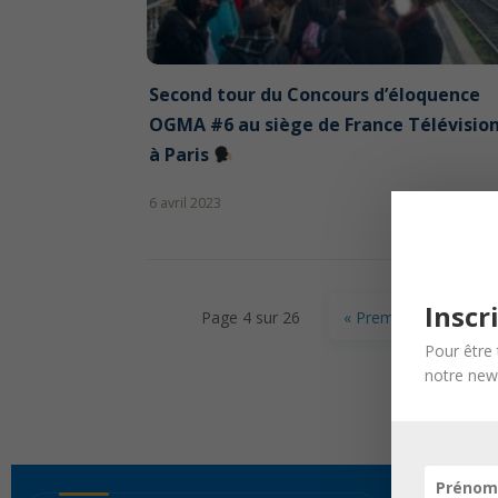
Second tour du Concours d’éloquence
OGMA #6 au siège de France Télévisio
à Paris
6 avril 2023
Inscr
Page 4 sur 26
« Première page
Pour être 
notre news