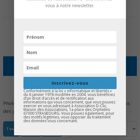
Aucun média pour le moment.
vous à notre newsletter.
Page 30 sur 1
«
1
© 2026 Association D-Clic |
Mentions légales
MÉDIAS
Inscrivez-vous
Conformément à la loi « informatique et libertés »
du 6 janvier 1978 modifiée en 2004, vous bénéficiez
d’un droit d’accès et de rectification aux
informations qui vous concernent, que vous pouvez
Photos d'ateliers, de forums métiers, de stages, et vidéos
exercer en vous adressant à Association D-Clic,
Maison des Associations, 1a place des Orphelins
des jeunes accompagnés par D-CLIC.
67000 STRASBOURG. Vous pouvez également, pour
des motifs légitimes, vous opposer au traitement
des données vous concernant.
Tous
Photos
Vidéos