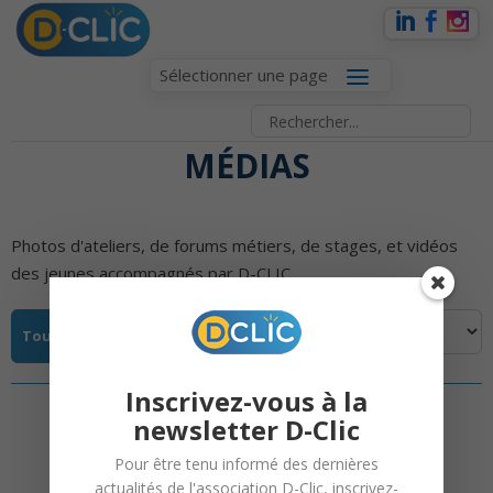
Sélectionner une page
MÉDIAS
Photos d'ateliers, de forums métiers, de stages, et vidéos
des jeunes accompagnés par D-CLIC.
Tous
Photos
Vidéos
Inscrivez-vous à la
newsletter D-Clic
Pour être tenu informé des dernières
actualités de l'association D-Clic, inscrivez-