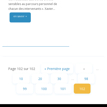
sensibles au parcours personnel de
chacun des intervenants ». Xavier...
en savoir +
Page 102 sur 102
« Première page
«
…
10
20
30
…
98
99
100
101
102