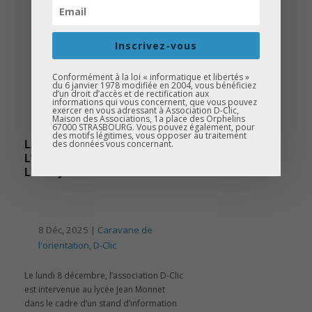
Inscrivez-vous
Conformément à la loi « informatique et libertés »
du 6 janvier 1978 modifiée en 2004, vous bénéficiez
d’un droit d’accès et de rectification aux
informations qui vous concernent, que vous pouvez
exercer en vous adressant à Association D-Clic,
Maison des Associations, 1a place des Orphelins
67000 STRASBOURG. Vous pouvez également, pour
des motifs légitimes, vous opposer au traitement
LA CARAVANE DE
des données vous concernant.
L’ORIENTATION – STAND AU
LYCÉE JEAN MONNET
8 Déc, 2025 |
Caravane de
l'orientation
,
D-Clic
Le lundi 8 décembre, l’association D-Clic
est intervenue au lycée Jean Monnet
dans le cadre d’un stand d’information