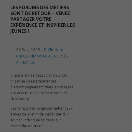
LES FORUMS DES MÉTIERS
SONT DE RETOUR – VENEZ
PARTAGER VOTRE
EXPÉRIENCE ET INSPIRER LES
JEUNES !
26 Sep, 2025 |
D-Clic Haut-
Rhin
,
D-Clic Moselle
,
D-Clic
,
D-
Clic Métiers
Chaque année, l’association D-Clic
organise des permanences
d’accompagnement dans les collèges
REP et REP+ de l’Eurométropole de
Strasbourg.
Ces temps d’échange permettent aux
élèves de 3ᵉ et 4ᵉ de bénéficier d’un
soutien individualisé dans leur
recherche de stage.