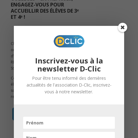
ENGAGEZ-VOUS POUR
ACCUEILLIR DES ÉLÈVES DE 3ᵉ
ET 4ᵉ !
19 Sep, 2025 |
D-Clic
Chaque année, l’association D-Clic
organise des permanences
d’accompagnement dans les collèges
Inscrivez-vous à la
REP et REP+ de l’Eurométropole de
newsletter D-Clic
Strasbourg.
Pour être tenu informé des dernières
Ces temps d’échange permettent aux
élèves de 3ᵉ et 4ᵉ de bénéficier d’un
actualités de l'association D-Clic, inscrivez-
soutien individualisé dans leur
vous à notre newsletter.
recherche de stage.
en savoir +