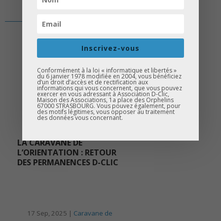
Inscrivez-vous
Conformément à la loi « informatique et libertés »
du 6 janvier 1978 modifiée en 2004, vous bénéficiez
d’un droit d’accès et de rectification aux
informations qui vous concernent, que vous pouvez
exercer en vous adressant à Association D-Clic,
Maison des Associations, 1a place des Orphelins
67000 STRASBOURG. Vous pouvez également, pour
des motifs légitimes, vous opposer au traitement
des données vous concernant.
LA CARAVANE DE
L’ORIENTATION : RETOUR
DES PERMANENCES D-CLIC
17 Sep, 2025 |
Caravane de