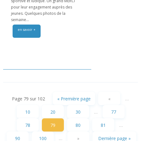
sportive et ludique. Un grand MERCI
pour leur engagement auprès des
jeunes. Quelques photos de la
semaine...
en savoir +
Page 79 sur 102
« Première page
«
…
10
20
30
…
77
78
79
80
81
…
90
100
…
»
Dernière page »