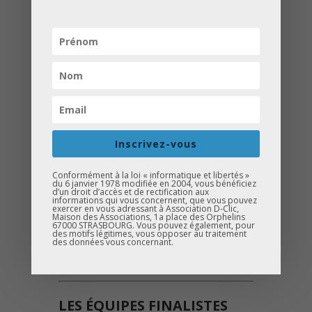
UNE SOIRÉE PLACÉE
SOUS LE SIGNE DE LA
CRÉATIVITÉ ET DE
L’ENTREPRENEURIAT
Présentation des projets
finalistes
Délibération & remise des prix
Inscrivez-vous
Échanges avec les équipes et les
Conformément à la loi « informatique et libertés »
coachs
du 6 janvier 1978 modifiée en 2004, vous bénéficiez
d’un droit d’accès et de rectification aux
informations qui vous concernent, que vous pouvez
exercer en vous adressant à Association D-Clic,
Maison des Associations, 1a place des Orphelins
67000 STRASBOURG. Vous pouvez également, pour
Venez nombreux soutenir ces jeunes
des motifs légitimes, vous opposer au traitement
des données vous concernant.
talents !
LES ÉQUIPES FINALISTES