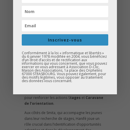
Inscrivez-vous
Conformément à la loi « informatique et libertés »
du 6 janvier 1978 modifiée en 2004, vous bénéficiez
d’un droit d’accès et de rectification aux
Hanifé DINC
informations qui vous concernent, que vous pouvez
exercer en vous adressant à Association D-Clic,
Maison des Associations, 1a place des Orphelins
Chargée d'accompagnement à la
67000 STRASBOURG. Vous pouvez également, pour
des motifs légitimes, vous opposer au traitement
réussite scolaire et
des données vous concernant.
professionnelle - Salariée
Hanifé a intégré l’équipe de D-Clic en
mai 2023
pour renforcer les actions S
tages
et
Caravane
de l’orientation
.
Aux côtés de Smita, qui accompagne les jeunes
dans leur recherche de stages, Hanifé joue un
rôle crucial dans l’identification d’opportunités