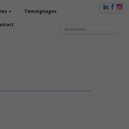
nes
Témoignages
ontact