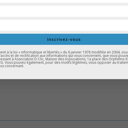
Cité éducative Hautepierre
Inscrivez-vous
t à la loi « informatique et libertés » du 6 janvier 1978 modifiée en 2004, vou
L’association D-Clic est soutenue dans le cadre du Label Cité éd
d’accès et de rectification aux informations qui vous concernent, que vous pouv
essant à Association D-Clic, Maison des Associations, 1a place des Orphelins 
Neuhof-Meinau-Elsau-Montagne Verte & Hautepierre à travers l
. Vous pouvez également, pour des motifs légitimes, vous opposer au traite
us concernant.
l’orientation » et du mentorat