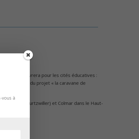
ucative et œuvrera pour les cités éducatives :
le lancement du projet « la caravane de
z-vous à
ulhouse (Bourtzwiller) et Colmar dans le Haut-