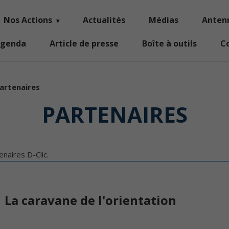
Nos Actions
Actualités
Médias
Anten
genda
Article de presse
Boîte à outils
C
artenaires
PARTENAIRES
enaires D-Clic.
La caravane de l'orientation