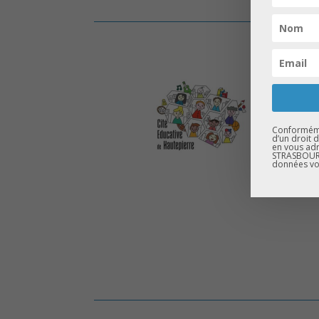
Conformémen
d’un droit 
en vous adr
STRASBOURG
données vo