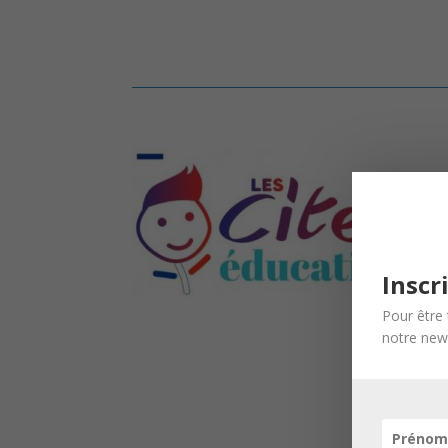
Inscr
Pour être 
notre news