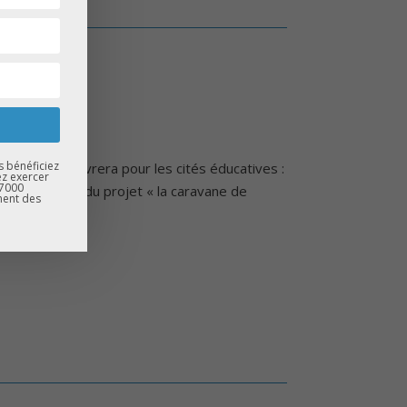
s bénéficiez
ucative et œuvrera pour les cités éducatives :
ez exercer
67000
e lancement du projet « la caravane de
ment des