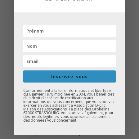
Présentation des projets – 11e
édition Créa D-Clic
Le 23 avril, ces 9 équipes demi-
finalistes devront défendre leur projet
devant un jury de professionnels… mais
aussi devant vous !
Deux voies d’accès à la grande finale du
22 mai à l’INSP :
Convaincre le jury : 3 projets seront
Inscrivez-vous
sélectionnés après une évaluation
rigoureuse.
Conformément à la loi « informatique et libertés »
du 6 janvier 1978 modifiée en 2004, vous bénéficiez
Séduire le public : Un vote ouvert à
d’un droit d’accès et de rectification aux
informations qui vous concernent, que vous pouvez
tous permettra à une équipe
exercer en vous adressant à Association D-Clic,
Maison des Associations, 1a place des Orphelins
67000 STRASBOURG. Vous pouvez également, pour
supplémentaire d’accéder à la finale ! ️
des motifs légitimes, vous opposer au traitement
des données vous concernant.
Rendez-vous le 23 avril à la CCI
Campus Alsace (14h-17h) pour :