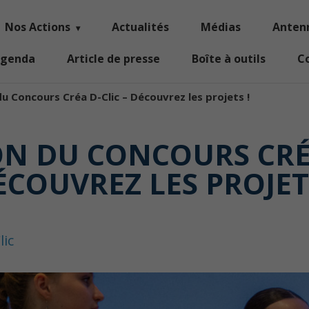
Nos Actions
Actualités
Médias
Anten
genda
Article de presse
Boîte à outils
C
du Concours Créa D-Clic – Découvrez les projets !
ION DU CONCOURS CRÉA
ÉCOUVREZ LES PROJETS
lic