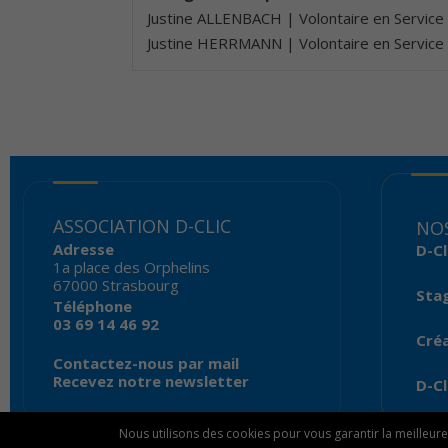
Justine ALLENBACH | Volontaire en Service c
Justine HERRMANN | Volontaire en Service c
ASSOCIATION D-CLIC
NOS
Adresse
D-Cl
1a place des Orphelins
67000 Strasbourg
Sta
Téléphone
03 69 14 46 92
Créa
Contactez-nous par mail
Recevez notre newsletter
D-Cl
Nous utilisons des cookies pour vous garantir la meilleure 
© 2026 Association D-Clic |
Mentions légales