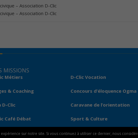
ivique – Association D-Clic
ivique – Association D-Clic
 MISSIONS
ic Métiers
D-Clic Vocation
ges & Coaching
Concours d’éloquence Ogma
 D-Clic
Caravane de l’orientation
ic Café Débat
Sport & Culture
expérience sur notre site. Si vous continuez à utiliser ce dernier, nous considé