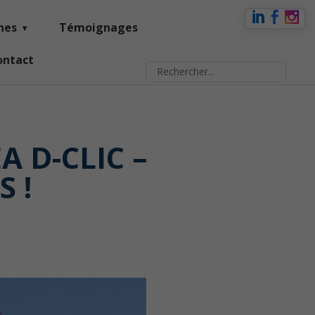
nes
Témoignages
ontact
 D-CLIC –
 !