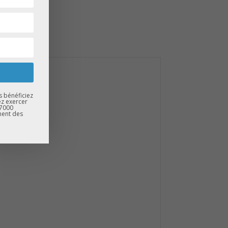
.
s bénéficiez
ez exercer
67000
ment des