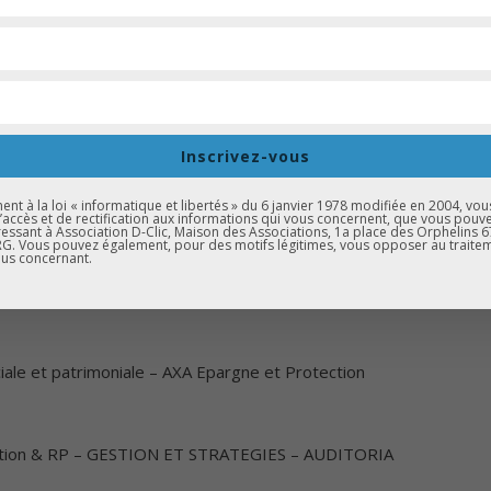
rs
mobilisés aux côtés des élèves tout au long de cette aventure
Inscrivez-vous
t IT – HARA Consulting
t à la loi « informatique et libertés » du 6 janvier 1978 modifiée en 2004, vou
d’accès et de rectification aux informations qui vous concernent, que vous pouv
essant à Association D-Clic, Maison des Associations, 1a place des Orphelins 
. Vous pouvez également, pour des motifs légitimes, vous opposer au traite
us concernant.
iale et patrimoniale – AXA Epargne et Protection
tion & RP – GESTION ET STRATEGIES – AUDITORIA