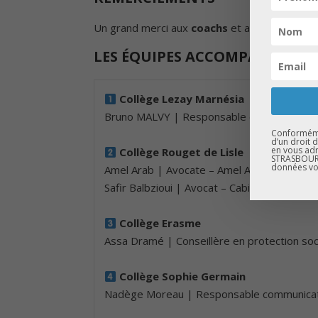
Un grand merci aux
coachs
et aux
professeu
LES ÉQUIPES ACCOMPAGNÉES
Collège Lezay Marnésia
Bruno MALVY | Responsable de Départemen
Conformémen
d’un droit 
en vous adr
Collège Rouget de Lisle
STRASBOURG
données vo
Amel Arab | Avocate – Amel Arab Avocat
Safir Balbzioui | Avocat – Cabinet ASKEA
Collège Erasme
Assa Dramé | Conseillère en protection soc
Collège Sophie Germain
Nadège Moreau | Responsable communica