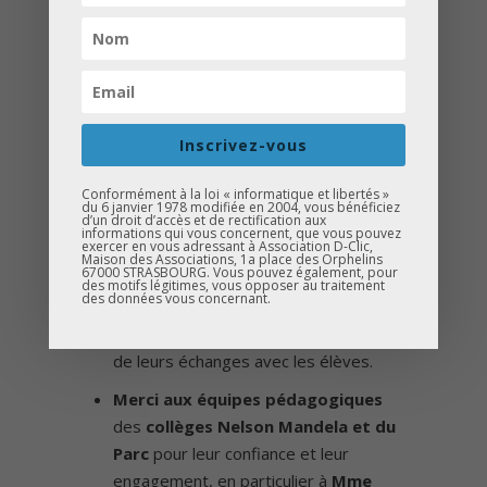
Des
échanges enrichissants
, des
témoignages inspirants
, et surtout un
moment clé
pour
mieux comprendre
les parcours possibles
,
casser les
idées reçues
et
nourrir l’ambition des
Inscrivez-vous
jeunes
.
Conformément à la loi « informatique et libertés »
Un immense merci à tous ceux qui
du 6 janvier 1978 modifiée en 2004, vous bénéficiez
d’un droit d’accès et de rectification aux
ont contribué à la réussite de cet
informations qui vous concernent, que vous pouvez
exercer en vous adressant à Association D-Clic,
événement !
Maison des Associations, 1a place des Orphelins
67000 STRASBOURG. Vous pouvez également, pour
des motifs légitimes, vous opposer au traitement
des données vous concernant.
Merci aux intervenants
pour leur
temps, leur bienveillance et la qualité
de leurs échanges avec les élèves.
Merci aux équipes pédagogiques
des
collèges Nelson Mandela et du
Parc
pour leur confiance et leur
engagement, en particulier à
Mme