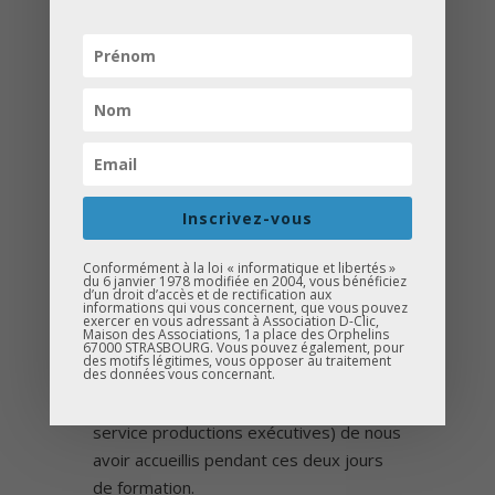
premier tour prévu le 14 mars à l’Hôtel
de la Préfète, les 33 élèves
sélectionnés dans leurs collèges
respectifs à l’issue de la phase
qualificative ont participé à une
formation animée par Margaux Lagleize.
Une expérience riche en apprentissages
et découvertes pour ces élèves de
Inscrivez-vous
3ème, qui ont pris part à divers ateliers
sur la prise de parole à l’oral et la
Conformément à la loi « informatique et libertés »
préparation d’une plaidoirie. Ils ont
du 6 janvier 1978 modifiée en 2004, vous bénéficiez
d’un droit d’accès et de rectification aux
également eu l’opportunité de visiter les
informations qui vous concernent, que vous pouvez
exercer en vous adressant à Association D-Clic,
locaux et les plateaux télé d’Arte.
Maison des Associations, 1a place des Orphelins
67000 STRASBOURG. Vous pouvez également, pour
des motifs légitimes, vous opposer au traitement
des données vous concernant.
Un grand merci à Arte ainsi qu’à Mme
Anne-Florence Garnier (Responsable du
service productions exécutives) de nous
avoir accueillis pendant ces deux jours
de formation.