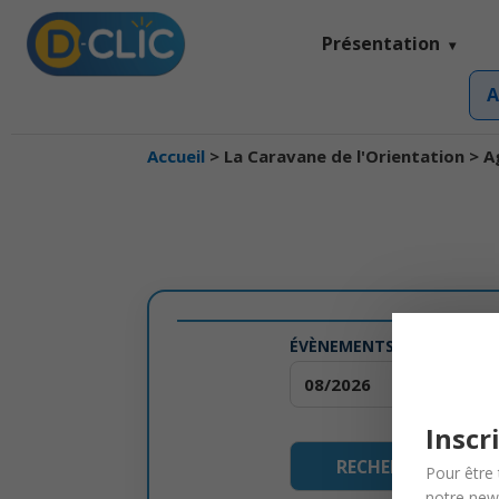
Présentation
A
Accueil
>
La Caravane de l'Orientation
> A
ÉVÈNEMENTS À PARTIR DE
Inscr
Pour être 
notre news