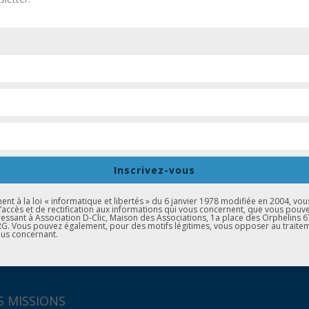
 ÉVÈNEMENTS
› LA CARAVANE DE L'ORI
ne de l'Orientation. Essayez de visionner le calendrier complet a
Inscrivez-vous
t à la loi « informatique et libertés » du 6 janvier 1978 modifiée en 2004, vou
d’accès et de rectification aux informations qui vous concernent, que vous pouv
essant à Association D-Clic, Maison des Associations, 1a place des Orphelins 
. Vous pouvez également, pour des motifs légitimes, vous opposer au traite
us concernant.
 MISSIONS