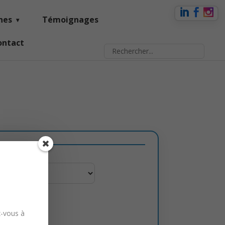
nes
Témoignages
ontact
ÉVÉNEMENT
z-vous à