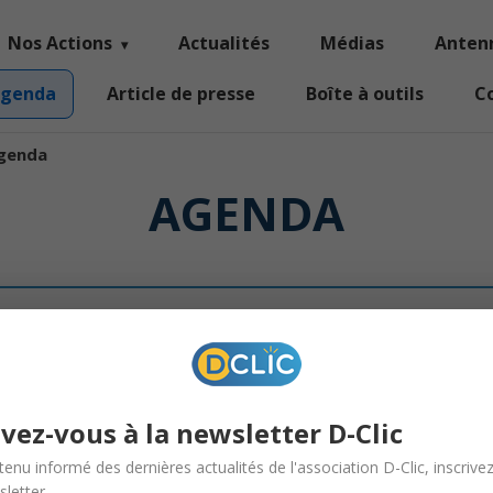
Nos Actions
Actualités
Médias
Anten
genda
Article de presse
Boîte à outils
C
genda
AGENDA
RECHERCHE
TYPE D'
ivez-vous à la newsletter D-Clic
tenu informé des dernières actualités de l'association D-Clic, inscrive
letter.