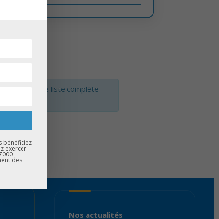
ENTATION
fin d'avoir une liste complète
s bénéficiez
ez exercer
67000
ment des
Nos actualités