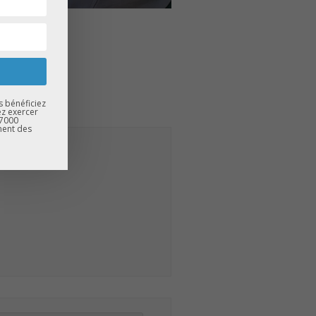
s bénéficiez
ez exercer
67000
ment des