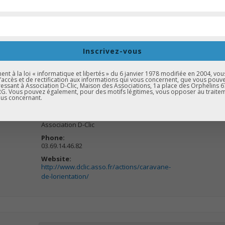
À destination des élèves du collège
Inscrivez-vous
 EXPORTER VERS ICAL
t à la loi « informatique et libertés » du 6 janvier 1978 modifiée en 2004, vou
d’accès et de rectification aux informations qui vous concernent, que vous pouv
essant à Association D-Clic, Maison des Associations, 1a place des Orphelins 
. Vous pouvez également, pour des motifs légitimes, vous opposer au traite
us concernant.
ORGANISATEUR
Association D-Clic
Phone:
03.69.14.46.82
Website:
http://www.dclic.asso.fr/actions/caravane-
de-lorientation/