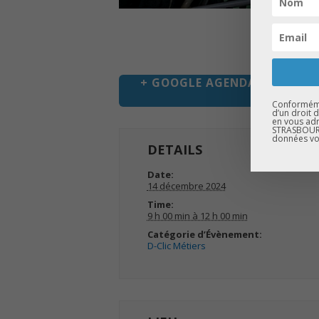
+ GOOGLE AGENDA
+
Conformémen
d’un droit 
en vous adr
STRASBOURG
données vo
DETAILS
Date:
14 décembre 2024
Time:
9 h 00 min à 12 h 00 min
Catégorie d’Évènement:
D-Clic Métiers