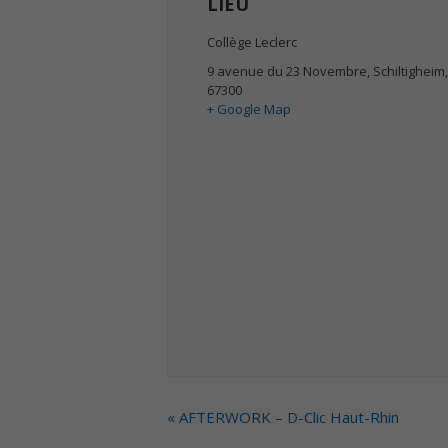
LIEU
Collège Leclerc
9 avenue du 23 Novembre
,
Schiltigheim
,
67300
+ Google Map
EVENT
«
AFTERWORK – D-Clic Haut-Rhin
NAVIGATION