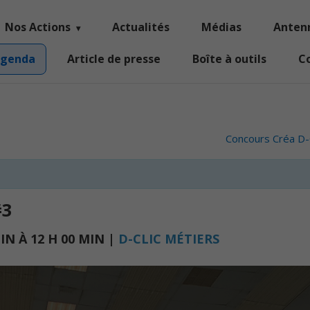
Nos Actions
Actualités
Médias
Anten
genda
Article de presse
Boîte à outils
C
Concours Créa D-
#3
MIN
À
12 H 00 MIN
|
D-CLIC MÉTIERS