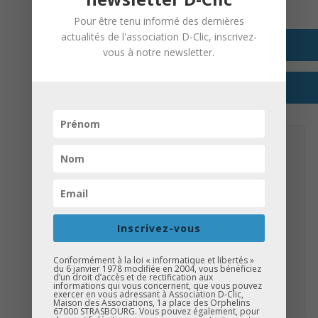
À destination des élèves du collège
Pour être tenu informé des dernières
+ GOOGLE AGENDA
actualités de l'association D-Clic, inscrivez-
vous à notre newsletter.
+ EXPORTER VERS ICAL
DETAILS
Date:
4 décembre 2024
Catégories d’Évènement:
D-Clic Moselle
,
D-Clic Métiers
ORGANISATEUR
Inscrivez-vous
Association D-Clic
Conformément à la loi « informatique et libertés »
du 6 janvier 1978 modifiée en 2004, vous bénéficiez
Phone:
d’un droit d’accès et de rectification aux
informations qui vous concernent, que vous pouvez
03.69.14.46.82
exercer en vous adressant à Association D-Clic,
Maison des Associations, 1a place des Orphelins
Website:
67000 STRASBOURG. Vous pouvez également, pour
http://www.dclic.asso.fr/actions/caravane-de-