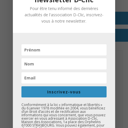
À destination des élèves du collège
Pour être tenu informé des dernières
+ GOOGLE AGENDA
actualités de l'association D-Clic, inscrivez-
vous à notre newsletter.
+ EXPORTER VERS ICAL
DETAILS
Date:
10 décembre 2025
Catégories d’Évènement:
D-Clic Moselle
,
D-Clic Métiers
ORGANISATEUR
Inscrivez-vous
Association D-Clic
Conformément à la loi « informatique et libertés »
du 6 janvier 1978 modifiée en 2004, vous bénéficiez
Phone:
d’un droit d’accès et de rectification aux
informations qui vous concernent, que vous pouvez
03.69.14.46.82
exercer en vous adressant à Association D-Clic,
Maison des Associations, 1a place des Orphelins
Website:
67000 STRASBOURG. Vous pouvez également, pour
http://www.dclic.asso.fr/actions/caravane-de-