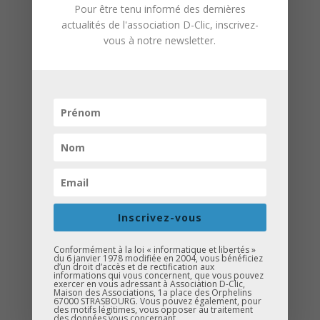
Pour être tenu informé des dernières
actualités de l'association D-Clic, inscrivez-
vous à notre newsletter.
Dans le cadre de notre projet
« La
Caravane de l’orientation et de
l’enseignement supérieur »
, mené en
partenariat avec
l’AFEV
et
le LEPC
, nous
avons organisé
jeudi 12 juin
des
ateliers croisés
avec l’AFEV au
collège Sophie Germain.
Pour la première fois, l’action s’est
Inscrivez-vous
adressée à des élèves de
5ᵉ
, avec pour
Conformément à la loi « informatique et libertés »
objectif de les initier aux notions de
du 6 janvier 1978 modifiée en 2004, vous bénéficiez
d’un droit d’accès et de rectification aux
vœux d’orientation
, de
voies
informations qui vous concernent, que vous pouvez
exercer en vous adressant à Association D-Clic,
professionnelle, générale et
Maison des Associations, 1a place des Orphelins
67000 STRASBOURG. Vous pouvez également, pour
technologique
, et de les aider à
des motifs légitimes, vous opposer au traitement
des données vous concernant.