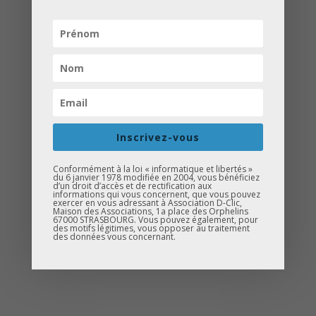
Le 16 janvier nous avons animé des
ateliers sur le savoir-être
et un
quiz
Kahoot
auprès d’une
dizaine d’élèves
décrocheurs de 4ᵉ
au
collège Louise
Weiss
.
Inscrivez-vous
Ce moment d’échange a permis de
Conformément à la loi « informatique et libertés »
mettre l’accent sur
la voie
du 6 janvier 1978 modifiée en 2004, vous bénéficiez
d’un droit d’accès et de rectification aux
professionnelle et la 3ᵉ prépa-
informations qui vous concernent, que vous pouvez
exercer en vous adressant à Association D-Clic,
métiers
, en offrant aux jeunes des
Maison des Associations, 1a place des Orphelins
67000 STRASBOURG. Vous pouvez également, pour
pistes concrètes pour leur orientation et
des motifs légitimes, vous opposer au traitement
des données vous concernant.
leur avenir scolaire.