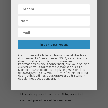
Crédit Agricole, Monsieur Schlienger –
Vinci Construction, Madame Zourgui-
Saada, déléguée du préfet), à Monsieur
Kennel (sénateur) et Madame Keller
(sénatrice) pour la remise de prix.
Merci au groupe Tdo Crew (Fan page),
Merci au Restaurant PACO DE MARIA
pour la Paëlla Géante,
Inscrivez-vous
Merci à Act’In pour les réalisations
vidéos.
Conformément à la loi « informatique et libertés »
du 6 janvier 1978 modifiée en 2004, vous bénéficiez
Merci à toutes les personnes présentes
d’un droit d’accès et de rectification aux
informations qui vous concernent, que vous pouvez
(collèges, parents, entreprises, etc.).
exercer en vous adressant à Association D-Clic,
Maison des Associations, 1a place des Orphelins
Merci aux bénévoles.
67000 STRASBOURG. Vous pouvez également, pour
des motifs légitimes, vous opposer au traitement
Merci à tous pour votre participation et
des données vous concernant.
votre soutien !
N’oubliez pas de lire les DNA, un article
devrait paraître cette semaine…