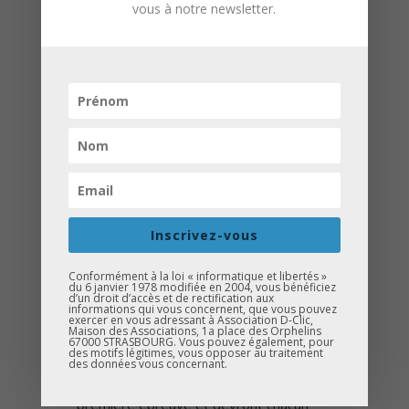
la force de persuasion, le niveau de
vous à notre newsletter.
vocabulaire, la gestuelle, etc.
Objectifs
Révéler son potentiel à l’oral
Oser prendre la parole en public
Prendre confiance en soi
Inscrivez-vous
É
tapes du concours
– Formation des élèves
: sur une
Conformément à la loi « informatique et libertés »
du 6 janvier 1978 modifiée en 2004, vous bénéficiez
journée, elle permettra d’expliquer de
d’un droit d’accès et de rectification aux
informations qui vous concernent, que vous pouvez
exercer en vous adressant à Association D-Clic,
manière théorique et pratique ce qu’est
Maison des Associations, 1a place des Orphelins
67000 STRASBOURG. Vous pouvez également, pour
l’éloquence et comment on la travaille.
des motifs légitimes, vous opposer au traitement
des données vous concernant.
– Premier tour : 20 élèves débuteront la
première épreuve et devront chacun