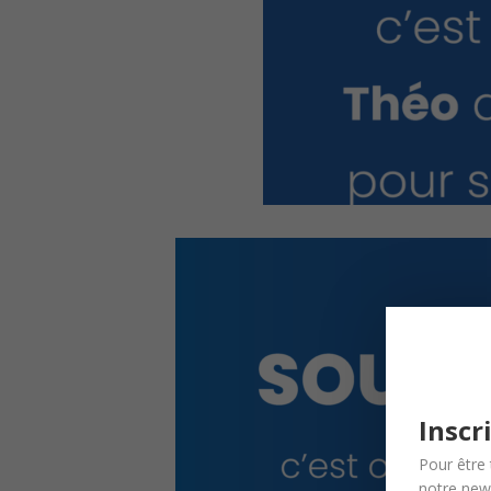
Inscr
Pour être 
notre news