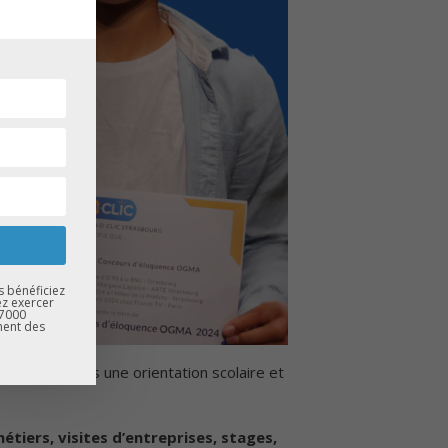
s bénéficiez
ez exercer
67000
ment des
es guider vers une orientation scolaire et
tiers, visites d’entreprises, stages,