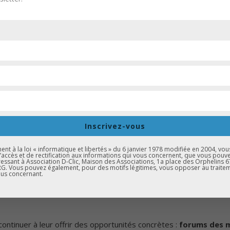
Inscrivez-vous
t à la loi « informatique et libertés » du 6 janvier 1978 modifiée en 2004, vou
d’accès et de rectification aux informations qui vous concernent, que vous pouv
essant à Association D-Clic, Maison des Associations, 1a place des Orphelins 
. Vous pouvez également, pour des motifs légitimes, vous opposer au traite
us concernant.
 les jeunes des quartiers prioritaires et des zones rurales pour l
ontinuer à leur offrir des opportunités concrètes :
forums des mé