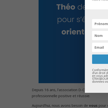
Conformémen
d’un droit 
en vous adr
STRASBOURG
données vo
Depuis 16 ans, l’association D-Clic accompagne
professionnelle positive et réussie.
Aujourd’hui, nous avons besoin de
vous
pour c