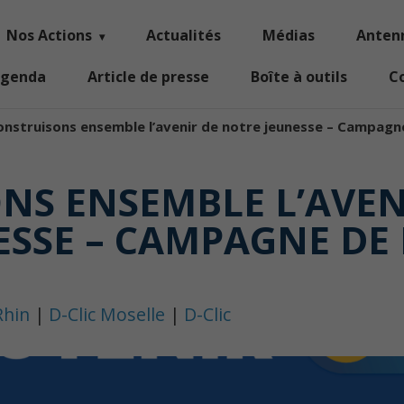
Nos Actions
Actualités
Médias
Anten
genda
Article de presse
Boîte à outils
C
onstruisons ensemble l’avenir de notre jeunesse – Campagn
NS ENSEMBLE L’AVEN
ESSE – CAMPAGNE DE
Rhin
|
D-Clic Moselle
|
D-Clic