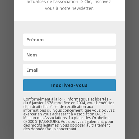
actualités de l'association D-Clic, inscrivez-
vous à notre newsletter.
Lors de la Rentrée des Associations se
déroulant les 27 et 28 septembre 2014
au Parc de la Citadelle de Strasbourg, 5
prix devaient être remis à des initiatives
associatives particulières par des
institutions publiques ou privées.
Inscrivez-vous
Parmi les 300 associations présentes ce
Conformément à la loi « informatique et libertés »
du 6 janvier 1978 modifiée en 2004, vous bénéficiez
week-end, notre association D-Clic a été
d’un droit d’accès et de rectification aux
informations qui vous concernent, que vous pouvez
remarquée et retenue. Le jeudi 27
exercer en vous adressant à Association D-Clic,
Maison des Associations, 1a place des Orphelins
novembre, nous avons ainsi reçu notre
67000 STRASBOURG. Vous pouvez également, pour
des motifs légitimes, vous opposer au traitement
prix (un chèque de 1000 euros) remis
des données vous concernant.
par CUS Habitat
sur le thème
« les