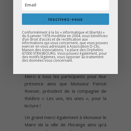
de l’écrivaine Sonia Salhi intitulé « la
lecture pour tous ».
Inscrivez-vous
Un grand bravo aux gagnants !!
Conformément à la loi « informatique et libertés »
du 6 janvier 1978 modifiée en 2004, vous bénéficiez
d’un droit d’accès et de rectification aux
informations qui vous concernent, que vous pouvez
exercer en vous adressant à Association D-Clic,
Maison des Associations, 1a place des Orphelins
67000 STRASBOURG. Vous pouvez également, pour
des motifs légitimes, vous opposer au traitement
des données vous concernant.
Merci à tous les participants pour leur
présence ainsi que Monsieur Patrick
Roeser, président de la compagnie de
théâtre « Les uns, les unes », pour la
lecture !
Un grand merci également à Monsieur le
Maire de la ville de Florange ainsi qu’à