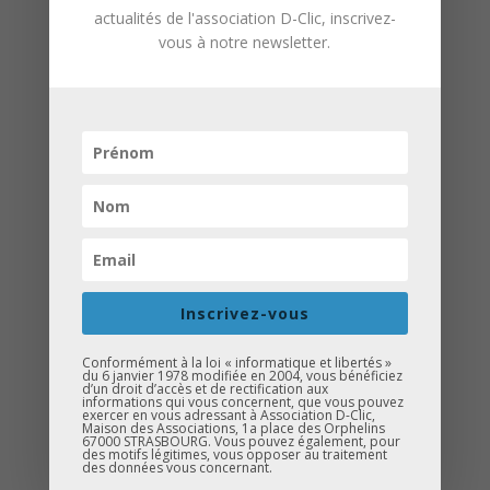
actualités de l'association D-Clic, inscrivez-
vous à notre newsletter.
Depuis le mois de décembre 2014 la
BNP Paribas est devenue le partenaire
de l’association D-Clic (pour une période
de trois ans). Ce partenariat se
concrétise notamment par l’attribution
d’une subvention. Aussi, le
17
décembre dernier
, la BNP a organisé
au siège social situé, 2 rue du Dôme à
Strasbourg, une journée intitulée
Inscrivez-vous
« Parlons Cœur ». D-Clic et 10 autres
Conformément à la loi « informatique et libertés »
associations soutenues par la BNP
du 6 janvier 1978 modifiée en 2004, vous bénéficiez
d’un droit d’accès et de rectification aux
étaient invitées pour l’occasion à tenir un
informations qui vous concernent, que vous pouvez
exercer en vous adressant à Association D-Clic,
stand afin de présenter ses actions aux
Maison des Associations, 1a place des Orphelins
67000 STRASBOURG. Vous pouvez également, pour
visiteurs. Les employés de l’agence
des motifs légitimes, vous opposer au traitement
des données vous concernant.
bancaire étaient mobilisés aux côtés