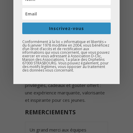
Lutter contre l’autocensure et
élargir le champ des possibles
Valoriser les opportunités
Inscrivez-vous
économiques du territoire
Conformément à la loi « informatique et libertés »
du 6 janvier 1978 modifiée en 2004, vous bénéficiez
Les élèves ont été accueillis avec un
d’un droit d’accès et de rectification aux
informations qui vous concernent, que vous pouvez
professionnalisme
et une
exercer en vous adressant à Association D-Clic,
Maison des Associations, 1a place des Orphelins
bienveillance
exemplaires.
67000 STRASBOURG. Vous pouvez également, pour
des motifs légitimes, vous opposer au traitement
des données vous concernant.
Présentation des métiers, échanges
privilégiés, cadeaux et goûter offert :
une expérience marquante, valorisante
et inspirante pour ces jeunes.
REMERCIEMENTS
Un grand merci aux équipes