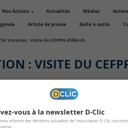
Nos Actions
Actualités
Médias
Anten
genda
Article de presse
Boîte à outils
C
Clic Vocation : Visite du CEFPPA d’Illkirch
ION : VISITE DU CEFP
tion
ivez-vous à la newsletter D-Clic
tenu informé des dernières actualités de l'association D-Clic, inscrive
letter.