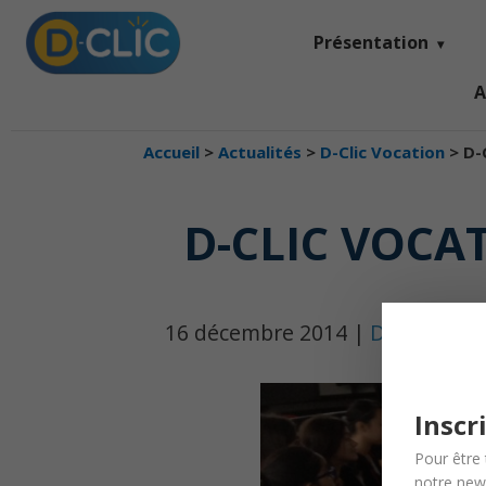
Présentation
A
Accueil
>
Actualités
>
D-Clic Vocation
>
D-
D-CLIC VOCAT
16 décembre 2014 |
D-Clic Voca
Inscr
Pour être 
notre news