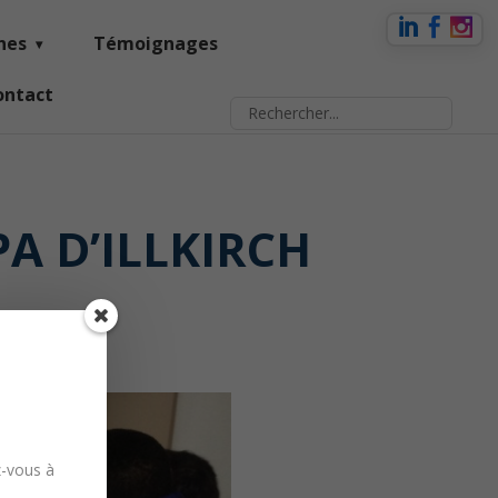
nes
Témoignages
ontact
PA D’ILLKIRCH
z-vous à