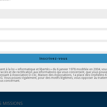
es du Collège Erasme ont visité le Centre Européen de Formatio
ch (CEFPPA). Différentes possibilités de poursuite d’études pour i
 questions ont été posées lors de cette rencontre et les nombreu
Inscrivez-vous
iche et intéressant pour lequel nous remercions David Auzeine n
t à la loi « informatique et libertés » du 6 janvier 1978 modifiée en 2004, vou
d’accès et de rectification aux informations qui vous concernent, que vous pouv
essant à Association D-Clic, Maison des Associations, 1a place des Orphelins 
. Vous pouvez également, pour des motifs légitimes, vous opposer au traite
us concernant.
 MISSIONS