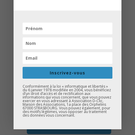
Samedi 11 avril 2015, un forum des
métiers a été organisé au Collège Lezay
Marnésia en direction des élèves de
quatrième. Ces derniers ont pu
découvrir et rencontrer des
Inscrivez-vous
professionnels des branches suivantes :
santé/social ; éducation/enseignement ;
Conformément à la loi « informatique et libertés »
du 6 janvier 1978 modifiée en 2004, vous bénéficiez
multimédia ; commerce ; BTP ;
d’un droit d’accès et de rectification aux
informations qui vous concernent, que vous pouvez
Immobilier finance ; Droit ; Transports ;
exercer en vous adressant à Association D-Clic,
Maison des Associations, 1a place des Orphelins
67000 STRASBOURG. Vous pouvez également, pour
Hôtellerie Restauration ; Ressources
des motifs légitimes, vous opposer au traitement
des données vous concernant.
Humaines.
voir la galerie photos