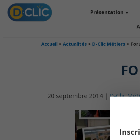
Présentation
A
Accueil
>
Actualités
>
D-Clic Métiers
>
For
FO
20 septembre 2014 |
D-Clic Mét
Inscr