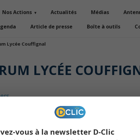
Nos Actions
Actualités
Médias
Anten
genda
Article de presse
Boîte à outils
C
um Lycée Couffignal
RUM LYCÉE COUFFIG
iers
ivez-vous à la newsletter D-Clic