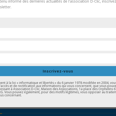
tenu informé des dernières actualités de l'association D-Clic, inscrive
letter.
n :
nt. Même si nous avons dû déplorer quelques absences d’élèves, 
Inscrivez-vous
es élèves ont été sensibles au parcours personnel de chacun des 
t à la loi « informatique et libertés » du 6 janvier 1978 modifiée en 2004, vou
d’accès et de rectification aux informations qui vous concernent, que vous pouv
essant à Association D-Clic, Maison des Associations, 1a place des Orphelins 
. Vous pouvez également, pour des motifs légitimes, vous opposer au traite
us concernant.