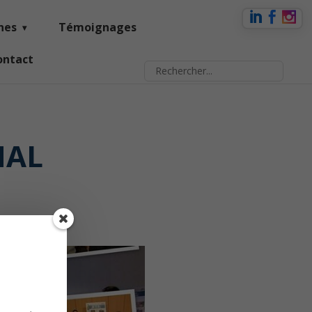
nes
Témoignages
ontact
NAL