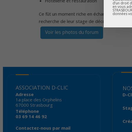
Hôtellerie et restauration
d’un droit 
en vous adr
STRASBOURG
Ce fût un moment riche en échanges et en expé
données vo
recherche de leur stage de découverte
Voir les photos du forum
ASSOCIATION D-CLIC
NOS
Adresse
D-Cl
1a place des Orphelins
67000 Strasbourg
Sta
Téléphone
03 69 14 46 92
Créa
Contactez-nous par mail