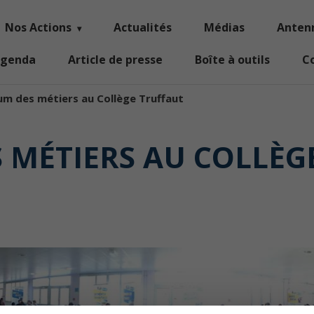
Nos Actions
Actualités
Médias
Anten
genda
Article de presse
Boîte à outils
C
um des métiers au Collège Truffaut
 MÉTIERS AU COLLÈG