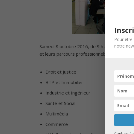
Inscr
Pour être 
notre news
Samedi 8 octobre 2016, de 9 h à 12 h, 7 prof
et leurs parcours professionnels et personnel
Droit et Justice
BTP et Immobilier
Industrie et Ingénieur
Santé et Social
Multimédia
Commerce
Conformémen