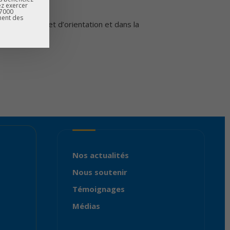
ez exercer
67000
ment des
e troisième et d’orientation et dans la
Nos actualités
Nous soutenir
Témoignages
Médias