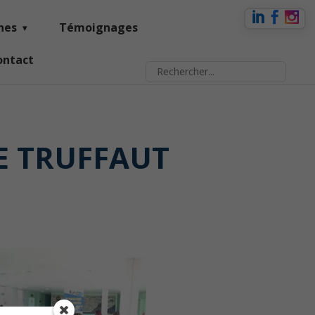
nes
Témoignages
ontact
E TRUFFAUT