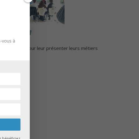
z-vous à
ge Truffaut pour leur présenter leurs métiers
s bénéficiez