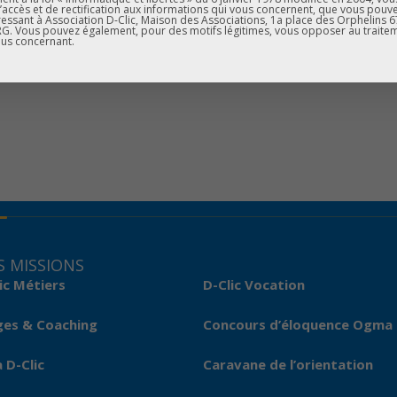
d’accès et de rectification aux informations qui vous concernent, que vous pouv
essant à Association D-Clic, Maison des Associations, 1a place des Orphelins 
. Vous pouvez également, pour des motifs légitimes, vous opposer au traite
riences qui aidera sans aucun doute les élèves dans leur année d
us concernant.
 MISSIONS
ic Métiers
D-Clic Vocation
ges & Coaching
Concours d’éloquence Ogma
 D-Clic
Caravane de l’orientation