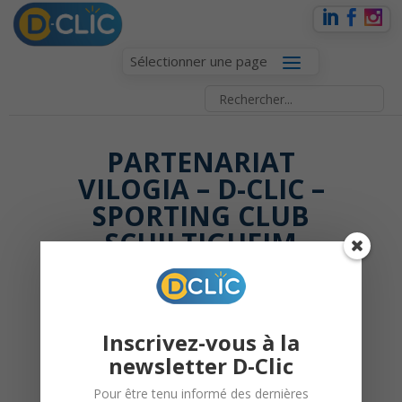
Sélectionner une page
PARTENARIAT
VILOGIA – D-CLIC –
SPORTING CLUB
SCHILTIGHEIM
8 avril 2019 |
D-Clic Sport
Inscrivez-vous à la
& Culture
newsletter D-Clic
Pour être tenu informé des dernières