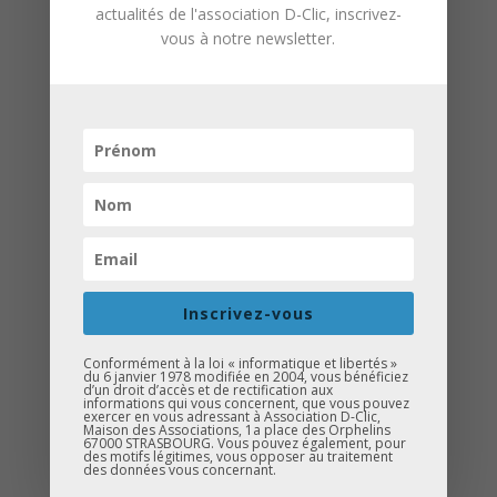
actualités de l'association D-Clic, inscrivez-
vous à notre newsletter.
15 jeunes accompagnés par
l’association D-Clic ont pu participer à la
Sporting Académy, une semaine de
stage de foot et d’activités, du 8 au 12
avril 2019.
Au programme : entrainements
thématiques, matchs et découverte de
quelques métiers exercés au sein du
Inscrivez-vous
Sporting Club de Schiltigheim.
Conformément à la loi « informatique et libertés »
C’est grâce à notre partenaire, la
du 6 janvier 1978 modifiée en 2004, vous bénéficiez
d’un droit d’accès et de rectification aux
société VILOGIA, que nos jeunes ont pu
informations qui vous concernent, que vous pouvez
exercer en vous adressant à Association D-Clic,
profiter de cette semaine sportive et
Maison des Associations, 1a place des Orphelins
67000 STRASBOURG. Vous pouvez également, pour
des motifs légitimes, vous opposer au traitement
ludique. Un grand MERCI pour leur
des données vous concernant.
engagement auprès des jeunes.