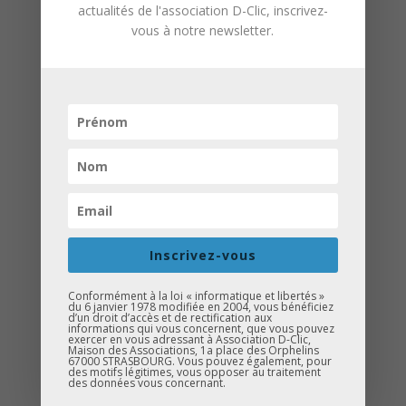
actualités de l'association D-Clic, inscrivez-
commissaire de
vous à notre newsletter.
police, ou même
espion ! »
SELON TOI,
QUEL EST LE
MESSAGE LE
PLUS
IMPORTANT LE
PLUS
Inscrivez-vous
IMPORTANT À
FAIRE PASSER
Conformément à la loi « informatique et libertés »
du 6 janvier 1978 modifiée en 2004, vous bénéficiez
AUX
d’un droit d’accès et de rectification aux
informations qui vous concernent, que vous pouvez
exercer en vous adressant à Association D-Clic,
COLLÉGIENS
Maison des Associations, 1a place des Orphelins
67000 STRASBOURG. Vous pouvez également, pour
LORS DE CES
des motifs légitimes, vous opposer au traitement
des données vous concernant.
MATINÉES ?