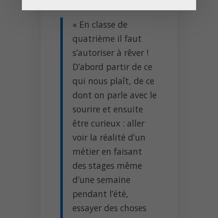
« En classe de
quatrième il faut
s’autoriser à rêver !
D’abord partir de ce
qui nous plaît, de ce
dont on parle avec le
sourire et ensuite
être curieux : aller
voir la réalité d’un
métier en faisant
des stages même
d’une semaine
pendant l’été,
essayer des choses