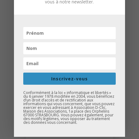
élèves en stage
vous à notre newsletter.
d’observation en
collaboration avec D-
Clic.
Ce qui me frappe, c’est
que nous partageons
un point commun : les
jeunes comme nos
Inscrivez-vous
métiers font face à de
Conformément à la loi « informatique et libertés »
nombreux clichés.
du 6 janvier 1978 modifiée en 2004, vous bénéficiez
d’un droit d’accès et de rectification aux
informations qui vous concernent, que vous pouvez
exercer en vous adressant à Association D-Clic,
Maison des Associations, 1a place des Orphelins
La rencontre permet
67000 STRASBOURG. Vous pouvez également, pour
des motifs légitimes, vous opposer au traitement
des données vous concernant.
justement de changer
les regards. Les équipes