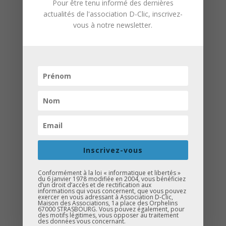
Pour être tenu informé des dernières
actualités de l'association D-Clic, inscrivez-
vous à notre newsletter.
Mercredi 8 février 2017, 10 collèges
soit près de 120 élèves sont venus
représentés leur collège lors du Tournoi
de football D-Clic organisé au Five. Les
élèves ont été déposés et ramènes en
bus et ont joué par équipes de 7. Filles,
garçons, grands, petits, toutes
catégories étaient représentées et
chacun s’est très bien défendu.
Félicitations à tous les élèves pour leur
Inscrivez-vous
implication, leur respect et leur esprit
d’équipe. Nous remercions également
Conformément à la loi « informatique et libertés »
du 6 janvier 1978 modifiée en 2004, vous bénéficiez
d’un droit d’accès et de rectification aux
tous les accompagnateurs des collèges.
informations qui vous concernent, que vous pouvez
exercer en vous adressant à Association D-Clic,
Maison des Associations, 1a place des Orphelins
Cette année pour leur première
67000 STRASBOURG. Vous pouvez également, pour
des motifs légitimes, vous opposer au traitement
participation au tournoi D-Clic Foot : Le
des données vous concernant.