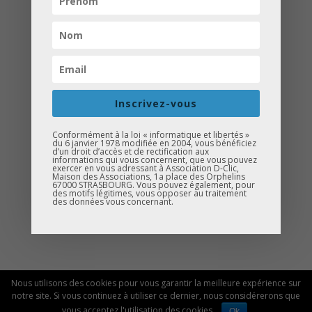
Une vingtaine d’élèves de 4ème du
Collège le Ried à Bischheim ont pu
visiter les métiers de bouche à Auchan
Hautepierre.
Inscrivez-vous
Un grand merci à Messieurs Collotte et
Conformément à la loi « informatique et libertés »
Paltot pour leurs conseils et visite
du 6 janvier 1978 modifiée en 2004, vous bénéficiez
d’un droit d’accès et de rectification aux
informations qui vous concernent, que vous pouvez
toujours aussi pertinente pour les
exercer en vous adressant à Association D-Clic,
Maison des Associations, 1a place des Orphelins
élèves
67000 STRASBOURG. Vous pouvez également, pour
des motifs légitimes, vous opposer au traitement
des données vous concernant.
Nous utilisons des cookies pour vous garantir la meilleure expérience sur
© 2026 Association D-Clic |
Mentions légales
notre site. Si vous continuez à utiliser ce dernier, nous considérerons que
vous acceptez l'utilisation des cookies.
Ok